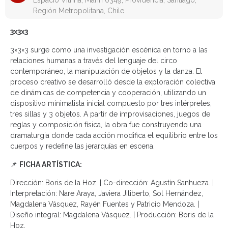
Espacio Vitrina, Marín 0349, Providencia, Santiago,
Región Metropolitana, Chile
3x3x3
3×3×3 surge como una investigación escénica en torno a las
relaciones humanas a través del lenguaje del circo
contemporáneo, la manipulación de objetos y la danza. El
proceso creativo se desarrolló desde la exploración colectiva
de dinámicas de competencia y cooperación, utilizando un
dispositivo minimalista inicial compuesto por tres intérpretes,
tres sillas y 3 objetos. A partir de improvisaciones, juegos de
reglas y composición física, la obra fue construyendo una
dramaturgia donde cada acción modifica el equilibrio entre los
cuerpos y redefine las jerarquías en escena.
📌
FICHA ARTÍSTICA:
Dirección: Boris de la Hoz. | Co-dirección: Agustín Sanhueza. |
Interpretación: Nare Araya, Javiera Jiliberto, Sol Hernández,
Magdalena Vásquez, Rayén Fuentes y Patricio Mendoza. |
Diseño integral: Magdalena Vásquez. | Producción: Boris de la
Hoz.