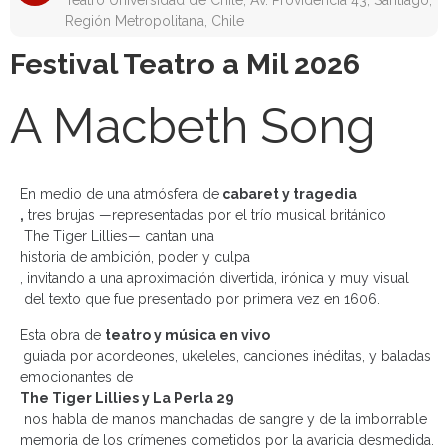
Teatro Universidad de Chile, Av. Providencia 43, Santiago,
Región Metropolitana, Chile
Festival Teatro a Mil 2026
A Macbeth Song
En medio de una atmósfera de
cabaret y tragedia
,
tres brujas —representadas por el
trío musical británico
The Tiger Lillies
— cantan una
historia de ambición, poder y culpa
, invitando a una aproximación
divertida, irónica y muy visual
del texto que fue presentado por primera vez en 1606.
Esta
obra de
teatro y música en vivo
guiada por acordeones, ukeleles, canciones inéditas, y baladas
emocionantes de
The Tiger Lillies
y
La Perla 29
nos habla de manos manchadas de sangre y de la imborrable
memoria de los crímenes cometidos por la avaricia desmedida.