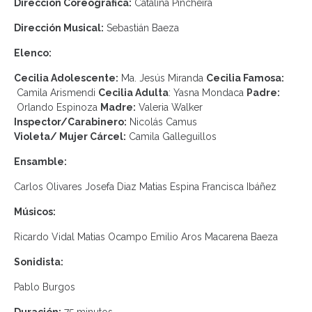
Dirección Coreográfica:
Catalina Pincheira
Dirección Musical:
Sebastián Baeza
Elenco:
Cecilia Adolescente:
Ma. Jesús Miranda
Cecilia Famosa:
Camila Arismendi
Cecilia Adulta
: Yasna Mondaca
Padre:
Orlando Espinoza
Madre:
Valeria Walker
Inspector/Carabinero:
Nicolás Camus
Violeta/ Mujer Cárcel:
Camila Galleguillos
Ensamble:
Carlos Olivares Josefa Diaz Matias Espina Francisca Ibáñez
Músicos:
Ricardo Vidal Matias Ocampo Emilio Aros Macarena Baeza
Sonidista:
Pablo Burgos