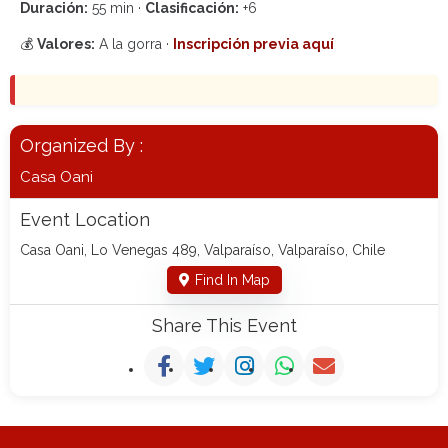
Duración:
55 min ·
Clasificación:
+6
💰
Valores:
A la gorra ·
Inscripción previa aquí
Organized By :
Casa Oani
Event Location
Casa Oani, Lo Venegas 489, Valparaíso, Valparaíso, Chile
Find In Map
Share This Event