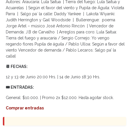
Autores: Araucaria: Lula Saitua | Tierra del fuego: Lula Saitua y
Acuarelas | Según el favor del viento y Pupila de Águila: Violeta
Parra | Salgo pa´ la calle: Daddy Yankee | Lakota Wiyanki:
Judith Herrington y Gail Woodside | Bullerengue: poema
Jorge Artel – músico José Antonio Rincón | Vencedor de
Demanda: J.B de Carvalho [ Arreglos para coro: Lula Saitua:
Tierra del fuego y araucaria / Sergio Cornejo: Yo vengo
regando flores Pupila de águila / Pablo Ulloa: Según a favor del
viento Vencedor de demanda / Pablo Lecaros: Salgo pa’ la
calle]
📆 FECHAS:
12 y 13 de Junio 20:00 Hrs. | 14 de Junio 18:30 Hrs.
🎟 ENTRADAS:
General: $10.000. | Promo 2x $12.000. Hasta agotar stock.
Comprar entradas