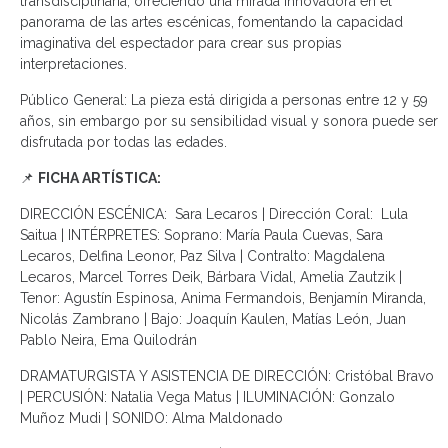
transdisciplinaria, ofreciendo una mirada innovadora en el
panorama de las artes escénicas, fomentando la capacidad
imaginativa del espectador para crear sus propias
interpretaciones.
Público General: La pieza está dirigida a personas entre 12 y 59
años, sin embargo por su sensibilidad visual y sonora puede ser
disfrutada por todas las edades.
📌
FICHA ARTÍSTICA:
DIRECCIÓN ESCÉNICA: Sara Lecaros | Dirección Coral: Lula
Saitua | INTÉRPRETES: Soprano: María Paula Cuevas, Sara
Lecaros, Delfina Leonor, Paz Silva | Contralto: Magdalena
Lecaros, Marcel Torres Deik, Bárbara Vidal, Amelia Zautzik |
Tenor: Agustín Espinosa, Anima Fermandois, Benjamín Miranda,
Nicolás Zambrano | Bajo: Joaquín Kaulen, Matías León, Juan
Pablo Neira, Ema Quilodrán
DRAMATURGISTA Y ASISTENCIA DE DIRECCIÓN: Cristóbal Bravo
| PERCUSIÓN: Natalia Vega Matus | ILUMINACIÓN: Gonzalo
Muñoz Mudi | SONIDO: Alma Maldonado