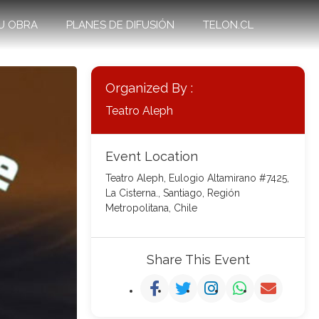
U OBRA
PLANES DE DIFUSIÓN
TELON.CL
Organized By :
Teatro Aleph
Event Location
Teatro Aleph, Eulogio Altamirano #7425,
La Cisterna., Santiago, Región
Metropolitana, Chile
Share This Event