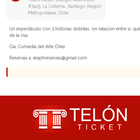
#7425, La Cisterna., Santiago, Región
Metropolitana, Chile
Un espectáculo con 3 historias distintas, sin relación entre sí, qu
de la risa.
Cia. Comedia del Arte Chile
Reservas a: alephreservas@gmail.com