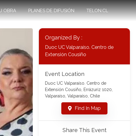
U OBRA
PLANES DE DIFUSIÓN
TELON.CL
Organized By :
Duoc UC Valparaíso. Centro de
Extensión Cousiño
Event Location
Duoc UC Valparaíso. Centro de
Extensión Cousiño, Errázuriz 1020,
Valparaíso, Valparaíso, Chile
Find In Map
Share This Event