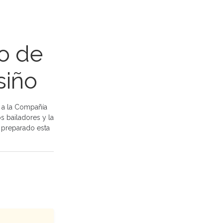
o de
siño
o a la Compañía
s bailadores y la
a preparado esta