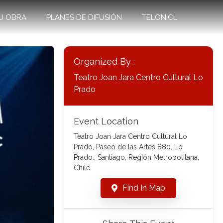
U OBRA
PLANES DE DIFUSIÓN
TELON.CL
Organized By :
Teatro Joan Jara Centro Cultural Lo
Prado
Event Location
Teatro Joan Jara Centro Cultural Lo
Prado, Paseo de las Artes 880, Lo
Prado., Santiago, Región Metropolitana,
Chile
Find In Map