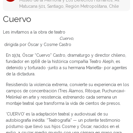
Museo de la Memoria y Los Derechos Humanos, Av.
Matucana 501, Santiago, Región Metropolitana, Chile
Cuervo
Les invitamos a la obra de teatro
Cuervo,
dirigida por Óscar y Cosme Castro
En 1974, Óscar “Cuervo” Castro, dramaturgo y director chileno,
fundador en 1968 de la histórica compañía Teatro Aleph, es
detenido y torturado -junto a su hermana Marietta- por agentes
de la dictadura.
Resistiendo la violencia extrema, convierte su experiencia en los
campos de concentración (Tres Álamos, Ritoque, Puchuncaví-
Melinka) en arte y resistencia, estrenando cada semana un
montaje teatral que transforma la vida de cientos de presos.
‘CUERVO’ es la adaptación teatral y audiovisual de su
autobiografía inédita: “Teatrografía” — un potente testimonio
póstumo que llevó sus hijos Cosme y Óscar, nacidos en el
exilio, a cruzar medio mundo con una cámara en mano para