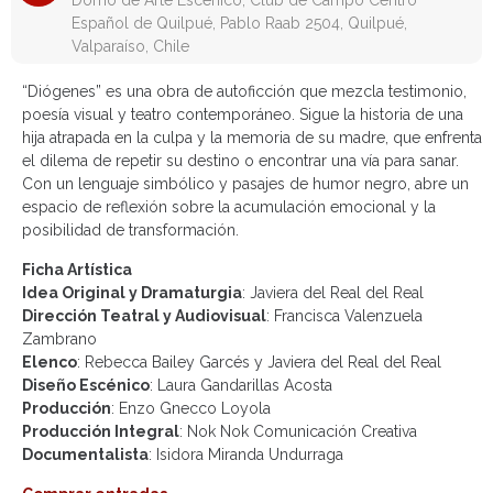
Domo de Arte Escénico, Club de Campo Centro
Español de Quilpué, Pablo Raab 2504, Quilpué,
Valparaíso, Chile
“Diógenes” es una obra de autoficción que mezcla testimonio,
poesía visual y teatro contemporáneo. Sigue la historia de una
hija atrapada en la culpa y la memoria de su madre, que enfrenta
el dilema de repetir su destino o encontrar una vía para sanar.
Con un lenguaje simbólico y pasajes de humor negro, abre un
espacio de reflexión sobre la acumulación emocional y la
posibilidad de transformación.
Ficha Artística
Idea Original y Dramaturgia
: Javiera del Real del Real
Dirección Teatral y Audiovisual
: Francisca Valenzuela
Zambrano
Elenco
: Rebecca Bailey Garcés y Javiera del Real del Real
Diseño Escénico
: Laura Gandarillas Acosta
Producción
: Enzo Gnecco Loyola
Producción Integral
: Nok Nok Comunicación Creativa
Documentalista
: Isidora Miranda Undurraga