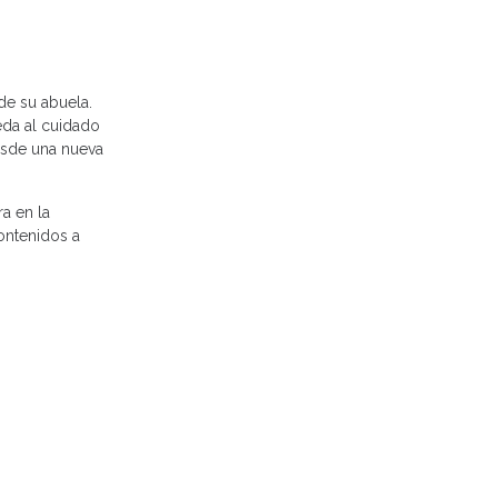
 de su abuela.
eda al cuidado
desde una nueva
ra en la
ontenidos a