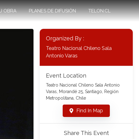
U OBRA
PLANES DE DIFUSIÓN
TELON.CL
Organized By :
Teatro Nacional Chileno Sala
Antonio Varas
Event Location
Teatro Nacional Chileno Sala Antonio
Varas, Morandé 25, Santiago, Región
Metropolitana, Chile
Find In Map
Share This Event