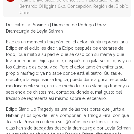
Teatro Universidad de Concepción, Libertador Gral.
Bernardo OHiggins 650, Concepción, Región del Biobío,
Chile
De Teatro La Provincia | Dirección de Rodrigo Pérez |
Dramaturgia de Leyla Selman
Este es un momento tragicómico. El actor intenta representar a
Edipo en el exilio, es decir, a Edipo después de enterarse de
todo, (que mató a su padre, que se casó con su mamá y que
tuvieron muchos hijos juntos), después de quitarse los ojos y en
los últimos días de su vida. Pero el actor también enfrenta su
propio naufragio; ya no sabe dónde está el teatro. Quizás el
oráculo, a la vieja usanza trágica, pueda darle alguna respuesta
medianamente seria, en este medio teatro o stand up tragedy o
secuencia de chistes mal contados, donde el mal gusto del
fracaso se representa así mismo sobre el escenario.
Edipo Stand Up Tragedy es una de las tres obras que, junto a
Hablan y Los ojos de Lena, componen la Trilogía Final con que
Teatro la Provincia celebra sus 30 años de existencia. Todas
ellas han sido trabajadas desde la dramaturgia por Leyla Selman