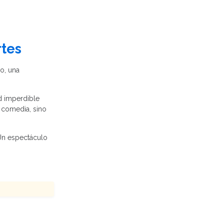
rtes
o, una
ad imperdible
a comedia, sino
 Un espectáculo