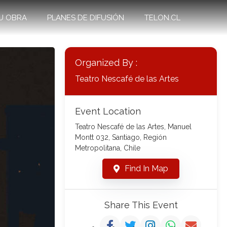
U OBRA
PLANES DE DIFUSIÓN
TELON.CL
Organized By :
Teatro Nescafé de las Artes
Event Location
Teatro Nescafé de las Artes, Manuel
Montt 032, Santiago, Región
Metropolitana, Chile
Find In Map
Share This Event