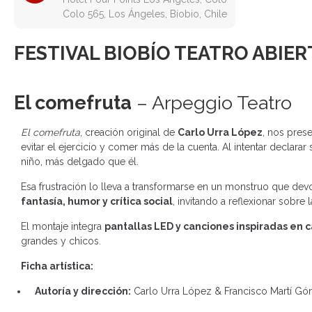
Colo 565, Los Ángeles, Bíobio, Chile
FESTIVAL BIOBÍO TEATRO ABIER
El comefruta
– Arpeggio Teatro
El comefruta
, creación original de
Carlo Urra López
, nos prese
evitar el ejercicio y comer más de la cuenta. Al intentar declara
niño, más delgado que él.
Esa frustración lo lleva a transformarse en un monstruo que de
fantasía, humor y crítica social
, invitando a reflexionar sobre 
El montaje integra
pantallas LED y canciones inspiradas en 
grandes y chicos.
Ficha artística:
Autoría y dirección:
Carlo Urra López & Francisco Martí G