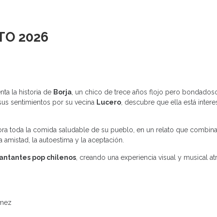
TO 2026
nta la historia de
Borja
, un chico de trece años flojo pero bondadoso
r sus sentimientos por su vecina
Lucero
, descubre que ella está inter
vora toda la comida saludable de su pueblo, en un relato que combin
la amistad, la autoestima y la aceptación.
cantantes pop chilenos
, creando una experiencia visual y musical atr
ómez