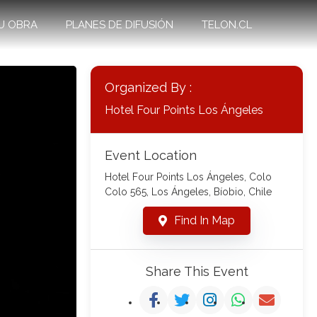
U OBRA
PLANES DE DIFUSIÓN
TELON.CL
Organized By :
Hotel Four Points Los Ángeles
Event Location
Hotel Four Points Los Ángeles, Colo
Colo 565, Los Ángeles, Bíobio, Chile
Find In Map
Share This Event