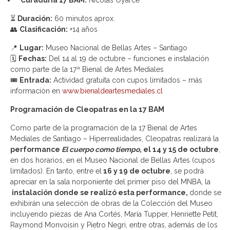
⏳
Duración:
60 minutos aprox.
👥
Clasificación:
+14 años
📍
Lugar:
Museo Nacional de Bellas Artes – Santiago
🗓️
Fechas:
Del 14 al 19 de octubre – funciones e instalación
como parte de la 17ª Bienal de Artes Mediales
🎟️
Entrada:
Actividad gratuita con cupos limitados – más
información en
www.bienaldeartesmediales.cl
Programación de Cleopatras en la 17 BAM
Como parte de la programación de la 17 Bienal de Artes
Mediales de Santiago – Hiperrealidades, Cleopatras realizará la
performance
El cuerpo como tiempo
, el 14 y 15 de octubre
,
en dos horarios, en el Museo Nacional de Bellas Artes (cupos
limitados). En tanto, entre el
16 y 19 de octubre
, se podrá
apreciar en la sala norponiente del primer piso del MNBA, la
instalación donde se realizó esta performance,
donde se
exhibirán una selección de obras de la Colección del Museo
incluyendo piezas de Ana Cortés, María Tupper, Henriette Petit,
Raymond Monvoisin y Pietro Negri, entre otras, además de los