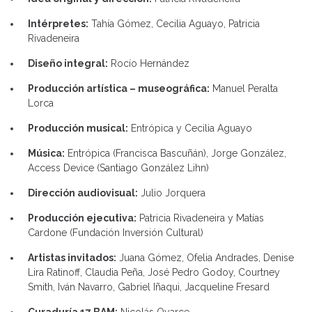
Intérpretes:
Tahía Gómez, Cecilia Aguayo, Patricia
Rivadeneira
Diseño integral:
Rocío Hernández
Producción artística – museográfica:
Manuel Peralta
Lorca
Producción musical:
Entrópica y Cecilia Aguayo
Música:
Entrópica (Francisca Bascuñán), Jorge González,
Access Device (Santiago González Lihn)
Dirección audiovisual:
Julio Jorquera
Producción ejecutiva:
Patricia Rivadeneira y Matías
Cardone (Fundación Inversión Cultural)
Artistas invitados:
Juana Gómez, Ofelia Andrades, Denise
Lira Ratinoff, Claudia Peña, José Pedro Godoy, Courtney
Smith, Iván Navarro, Gabriel Iñaqui, Jacqueline Fresard
Curaduría 17 BAM:
Nicolás Oyarce