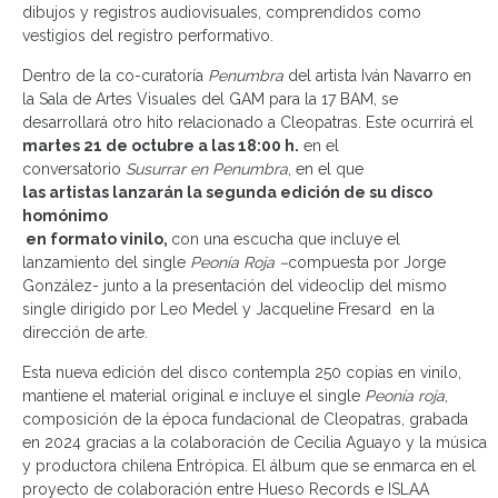
dibujos y registros audiovisuales, comprendidos como
vestigios del registro performativo.
Dentro de la co-curatoría
Penumbra
del artista Iván Navarro en
la Sala de Artes Visuales del GAM para la 17 BAM, se
desarrollará otro hito relacionado a Cleopatras. Este ocurrirá el
martes 21 de octubre a las 18:00 h.
en el
conversatorio
Susurrar en Penumbra
, en el que
las artistas lanzarán la segunda edición de su disco
homónimo
en formato vinilo,
con una escucha que incluye el
lanzamiento del single
Peonía Roja –
compuesta por Jorge
González- junto a la presentación del videoclip del mismo
single dirigido por Leo Medel y Jacqueline Fresard en la
dirección de arte.
Esta nueva edición del disco contempla 250 copias en vinilo,
mantiene el material original e incluye el single
Peonía roja
,
composición de la época fundacional de Cleopatras, grabada
en 2024 gracias a la colaboración de Cecilia Aguayo y la música
y productora chilena Entrópica. El álbum que se enmarca en el
proyecto de colaboración entre Hueso Records e ISLAA