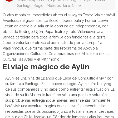
Teatro Viajeinmóvil, Pje. Amelia 2151, Independencia,
Santiago, Región Metropolitana, Chile
Cuatro montajes imperdibles abren el 2025 en Teatro Viajeinmóvil
Aventuras mágicas, ciencia ficción, ópera bufa y humor clown
llegan en enero a la sala en la comuna de Independencia, con
obras de Rodrigo Gijón, Pupa Teatro y Tato Villanueva. Una
variada cartelera para toda la familia con funciones a la gorra
(aporte voluntario) ofrece el administrado por la compañía
Viajeinmóvil, que forma parte del Programa de Apoyo a
Organizaciones Culturales Colaboradoras del Ministerio de las
Culturas, las Artes y el Patrimonio.
El viaje mágico de Aylin
Aylín, es una niña de 12 años que llega de Conguillío a vivir con
su familia a Santiago. En su nuevo colegio, Aylin sufre bullying
de sus compañeros y no sabe como enfrentar esta situación. La
visita de su tía Mailén le traerá no sólo una posible solución a
sus problemas entregándole nuevas herramientas, también le
hará vivir una aventura mágica que la llevará a encontrar las
respuestas que anda buscando junto a los animales ancestrales
del sur de Chile. Manke, un Cóndor de inmensas alas las llevará