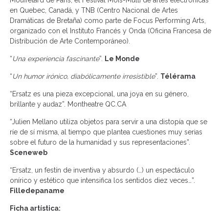
Mouffetard de París, el Festival Mois-Multi de artes electrónicas
en Quebec, Canadá, y TNB (Centro Nacional de Artes
Dramáticas de Bretaña) como parte de Focus Performing Arts,
organizado con el Instituto Francés y Onda (Oficina Francesa de
Distribución de Arte Contemporáneo).
“
Una experiencia fascinante
”.
Le Monde
“
Un humor irónico, diabólicamente irresistible
”.
Télérama
“Ersatz es una pieza excepcional, una joya en su género,
brillante y audaz”. Montheatre QC.CA
“Julien Mellano utiliza objetos para servir a una distopía que se
ríe de sí misma, al tiempo que plantea cuestiones muy serias
sobre el futuro de la humanidad y sus representaciones”.
Sceneweb
“Ersatz, un festín de inventiva y absurdo (…) un espectáculo
onírico y estético que intensifica los sentidos diez veces…”.
Filledepaname
Ficha artística: