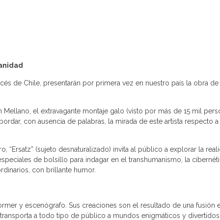
manidad
és de Chile, presentarán por primera vez en nuestro país la obra de 
n Mellano, el extravagante montaje galo (visto por más de 15 mil per
a abordar, con ausencia de palabras, la mirada de este artista respecto
 “Ersatz” (sujeto desnaturalizado) invita al público a explorar la reali
especiales de bolsillo para indagar en el transhumanismo, la cibernéti
ordinarios, con brillante humor.
erformer y escenógrafo. Sus creaciones son el resultado de una fusión e
l, transporta a todo tipo de público a mundos enigmáticos y divertido