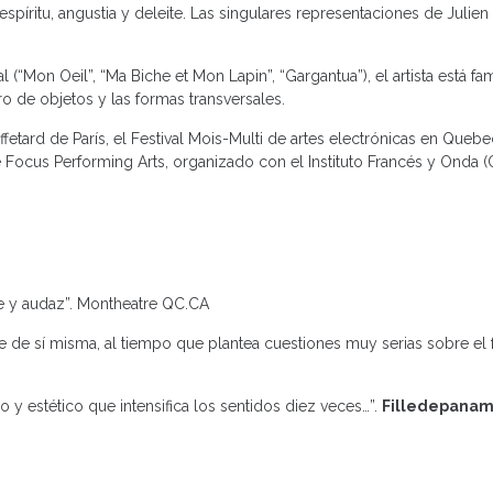
spíritu, angustia y deleite. Las singulares representaciones de Julie
(“Mon Oeil”, “Ma Biche et Mon Lapin”, “Gargantua”), el artista está fa
tro de objetos y las formas transversales.
fetard de París, el Festival Mois-Multi de artes electrónicas en Queb
Focus Performing Arts, organizado con el Instituto Francés y Onda (
nte y audaz”. Montheatre QC.CA
 ríe de sí misma, al tiempo que plantea cuestiones muy serias sobre el 
co y estético que intensifica los sentidos diez veces…”.
Filledepana