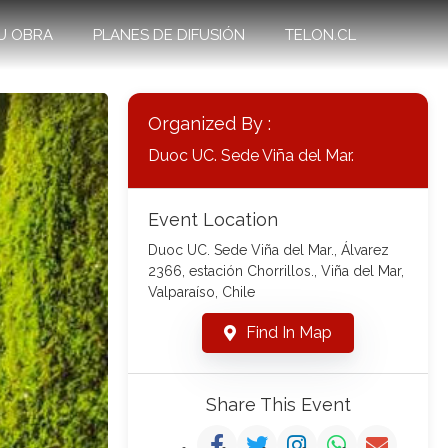
U OBRA
PLANES DE DIFUSIÓN
TELON.CL
Organized By :
Duoc UC. Sede Viña del Mar.
Event Location
Duoc UC. Sede Viña del Mar., Álvarez
2366, estación Chorrillos., Viña del Mar,
Valparaíso, Chile
Find In Map
Share This Event