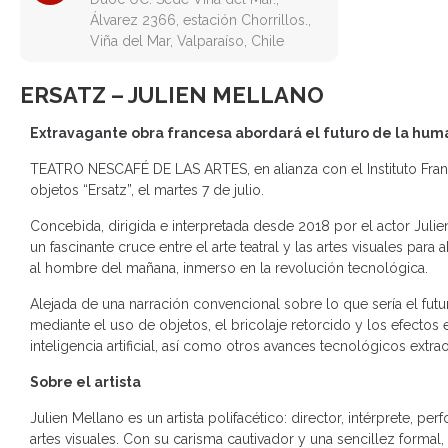
Álvarez 2366, estación Chorrillos.,
Viña del Mar, Valparaíso, Chile
ERSATZ – JULIEN MELLANO
Extravagante obra francesa abordará el futuro de la hu
TEATRO NESCAFÉ DE LAS ARTES, en alianza con el Instituto Franc
objetos “Ersatz”, el martes 7 de julio.
Concebida, dirigida e interpretada desde 2018 por el actor Julie
un fascinante cruce entre el arte teatral y las artes visuales par
al hombre del mañana, inmerso en la revolución tecnológica.
Alejada de una narración convencional sobre lo que sería el futuro,
mediante el uso de objetos, el bricolaje retorcido y los efectos 
inteligencia artificial, así como otros avances tecnológicos extra
Sobre el artista
Julien Mellano es un artista polifacético: director, intérprete, p
artes visuales. Con su carisma cautivador y una sencillez forma