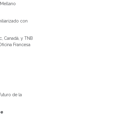
n Mellano
miliarizado con
ec, Canadá, y TNB
Oficina Francesa
futuro de la
me