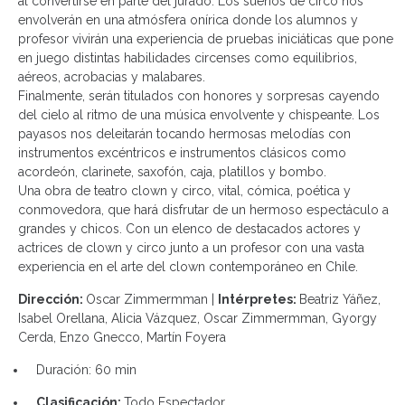
al convertirse en parte del jurado. Los sueños de circo nos
envolverán en una atmósfera onírica donde los alumnos y
profesor vivirán una experiencia de pruebas iniciáticas que pone
en juego distintas habilidades circenses como equilibrios,
aéreos, acrobacias y malabares.
Finalmente, serán titulados con honores y sorpresas cayendo
del cielo al ritmo de una música envolvente y chispeante. Los
payasos nos deleitarán tocando hermosas melodías con
instrumentos excéntricos e instrumentos clásicos como
acordeón, clarinete, saxofón, caja, platillos y bombo.
Una obra de teatro clown y circo, vital, cómica, poética y
conmovedora, que hará disfrutar de un hermoso espectáculo a
grandes y chicos. Con un elenco de destacados actores y
actrices de clown y circo junto a un profesor con una vasta
experiencia en el arte del clown contemporáneo en Chile.
Dirección:
Oscar Zimmermman |
Intérpretes:
Beatriz Yáñez,
Isabel Orellana, Alicia Vázquez, Oscar Zimmermman, Gyorgy
Cerda, Enzo Gnecco, Martín Foyera
Duración: 60 min
Clasificación:
Todo Espectador