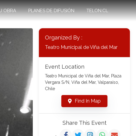
U OBRA
PLANES DE DIFUSIÓN
TELON.CL
Organized By :
Teatro Municipal de Viña del Mar
Event Location
Teatro Municipal de Viña del Mar, Plaza
Vergara S/N, Viña del Mar, Valparaíso,
Chile
Find In Map
Share This Event