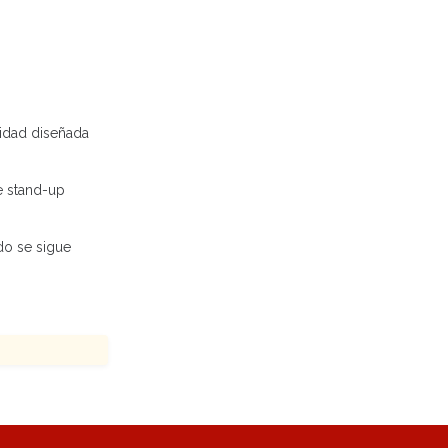
lidad diseñada
e stand-up
do se sigue