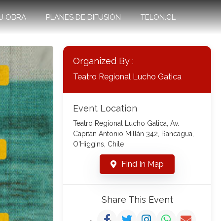
U OBRA
PLANES DE DIFUSIÓN
TELON.CL
Organized By :
Teatro Regional Lucho Gatica
Event Location
Teatro Regional Lucho Gatica, Av.
Capitán Antonio Millán 342, Rancagua,
O'Higgins, Chile
Find In Map
Share This Event