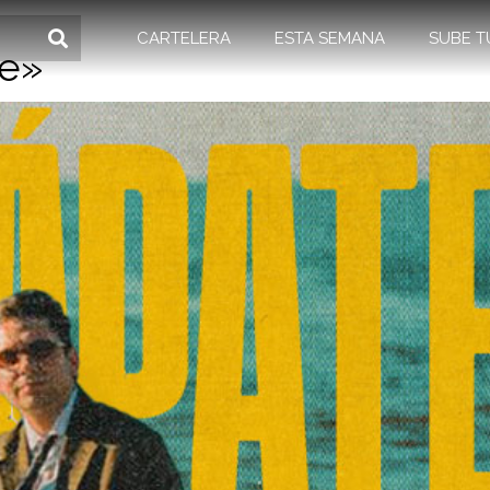
CARTELERA
ESTA SEMANA
SUBE T
te»