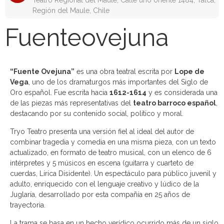
Teatro Regional del Maule, Calle uno oriente 1484, Talca,
Región del Maule, Chile
Fuenteovejuna
“Fuente Ovejuna”
es una obra teatral escrita por
Lope de
Vega
, uno de los dramaturgos más importantes del Siglo de
Oro español. Fue escrita hacia
1612-1614
y es considerada una
de las piezas más representativas del
teatro barroco español
,
destacando por su contenido social, político y moral.
Tryo Teatro presenta una versión fiel al ideal del autor de
combinar tragedia y comedia en una misma pieza, con un texto
actualizado, en formato de teatro musical, con un elenco de 6
intérpretes y 5 músicos en escena (guitarra y cuarteto de
cuerdas, Lirica Disidente). Un espectáculo para público juvenil y
adulto, enriquecido con el lenguaje creativo y lúdico de la
Juglaría, desarrollado por esta compañía en 25 años de
trayectoria.
La trama se basa en un hecho verídico ocurrido más de un siglo