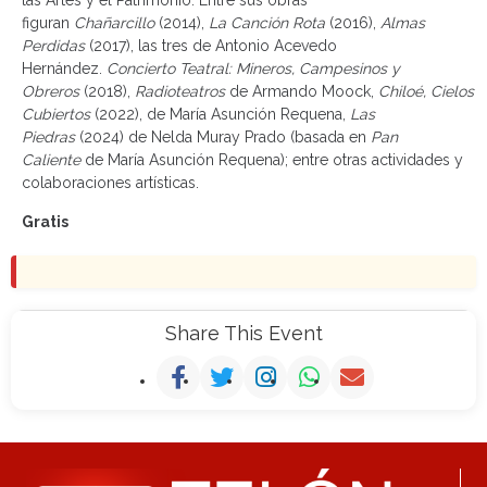
las Artes y el Patrimonio. Entre sus obras
figuran
Chañarcillo
(2014),
La Canción Rota
(2016),
Almas
Perdidas
(2017), las tres de Antonio Acevedo
Hernández.
Concierto Teatral: Mineros, Campesinos y
Obreros
(2018),
Radioteatros
de Armando Moock,
Chiloé, Cielos
Cubiertos
(2022), de María Asunción Requena,
Las
Piedras
(2024) de Nelda Muray Prado (basada en
Pan
Caliente
de María Asunción Requena); entre otras actividades y
colaboraciones artísticas.
Gratis
Share This Event