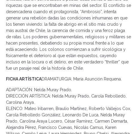
riquezas que se encontraban en minas del sector. El conflicto se
desencadena cuando el protagonista, “Ambrosio”, intenta
generar una rebelión dadas las condiciones inhumanas en que
los tienen viviendo: la falta de abrigo en el sitio más crudo y
más austral de Chile, la carencia de comida y una feroz plaga
de ratas. Los poderes gubernamentales, religiosos y militares se
hacen presentes, debatiendo su propia moral frente a lo que
está acaeciendo. Los colonos comienzan a sufrir sicológica y
físicamente el deterioro al que están expuestos, cayendo
incluso en la locura o el delirio, en este verdadero “thriller” que
fue un pasaje real de la historia de Chile.
FICHA ARTÍSTICA
DRAMATURGIA: María Asunción Requena.
ADAPTACIÓN: Nelda Muray Prado.
DIRECCIÓN ARTÍSTICA: Nelda Muray Prado, Carola Rebolledo,
Carolina Araya.
ELENCO: Mateo Iribarren, Braulio Martínez, Roberto Vallejos Cox,
Carola Rebolledo González, Leonardo De Luca, Nelda Muray
Prado, Carolina Araya Lucero, César Ramírez, Carmen Demarta,
Alejandra Pérez, Francisco Cuevas, Nicolás Camus, Karen
Wilson, Camilo Leiva, Laura Hernández, Bruno Chelsi, Alexandra