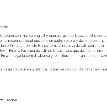
mente.
daptación con música original y dramaturgia que busca en el show de
a en la responsabilidad que tiene un padre soltero y desempleado, por
elante. Producto de esto Hansel toma la iniciativa de salir con su her
levar. En esta travesura de salir de la casa hace que descubran una h
 En este lugar la comida abunda y los niños son encantados por co
la desprotección en la infancia. Es una versión con dramaturgia y músi
za Escobar.