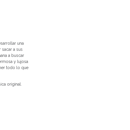
sarrollar una
 sacar a sus
mana a buscar
ermosa y lujosa
mer todo lo que
ca original.