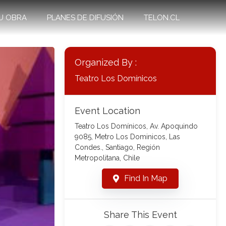
U OBRA
PLANES DE DIFUSIÓN
TELON.CL
Organized By :
Teatro Los Domínicos
Event Location
Teatro Los Domínicos, Av. Apoquindo
9085, Metro Los Dominicos, Las
Condes., Santiago, Región
Metropolitana, Chile
Find In Map
Share This Event