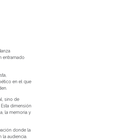
danza
un entramado
sta,
oético en el que
den.
l, sino de
. Esta dimensión
ia, la memoria y
reación donde la
 la audiencia.