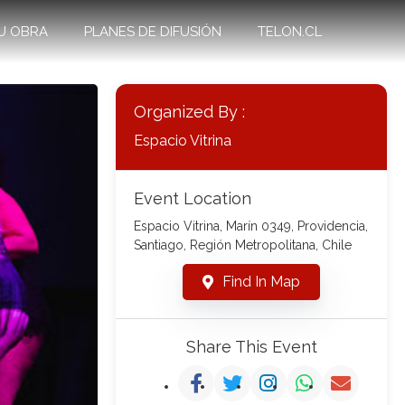
U OBRA
PLANES DE DIFUSIÓN
TELON.CL
Organized By :
Espacio Vitrina
Event Location
Espacio Vitrina, Marín 0349, Providencia,
Santiago, Región Metropolitana, Chile
Find In Map
Share This Event