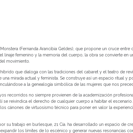
r Monstera (Fernanda Arancibia Geldes), que propone un cruce entre 
el linaje femenino y la memoria del cuerpo, la obra se convierte en 
del movimiento.
brido que dialoga con las tradiciones del cabaret y el teatro de revi
na mirada actual y feminista. Se construye así un espacio ritual y p
, vinculándose a la genealogía simbólica de las mujeres que nos prece
uyos recorridos no siempre provienen de la academización profesiona
lí se reivindica el derecho de cualquier cuerpo a habitar el escenario
 los cánones de virtuosismo técnico para poner en valor la experienc
por su trabajo en burlesque, 21 Cía. ha desarrollado un espacio de c
xpandir los límites de lo escénico y generar nuevas resonancias con