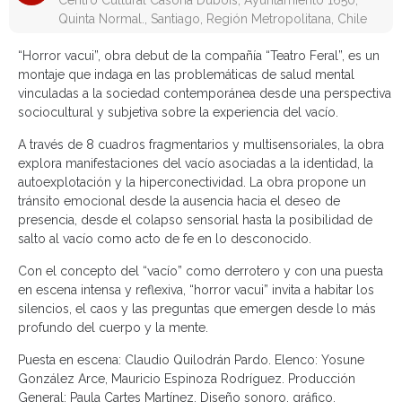
Centro Cultural Casona Dubois, Ayuntamiento 1650,
Quinta Normal., Santiago, Región Metropolitana, Chile
“Horror vacui”, obra debut de la compañía “Teatro Feral”, es un
montaje que indaga en las problemáticas de salud mental
vinculadas a la sociedad contemporánea desde una perspectiva
sociocultural y subjetiva sobre la experiencia del vacío.
A través de 8 cuadros fragmentarios y multisensoriales, la obra
explora manifestaciones del vacío asociadas a la identidad, la
autoexplotación y la hiperconectividad. La obra propone un
tránsito emocional desde la ausencia hacia el deseo de
presencia, desde el colapso sensorial hasta la posibilidad de
salto al vacío como acto de fe en lo desconocido.
Con el concepto del “vacío” como derrotero y con una puesta
en escena intensa y reflexiva, “horror vacui” invita a habitar los
silencios, el caos y las preguntas que emergen desde lo más
profundo del cuerpo y la mente.
Puesta en escena: Claudio Quilodrán Pardo. Elenco: Yosune
González Arce, Mauricio Espinoza Rodríguez. Producción
General: Paula Cartes Martínez. Diseño sonoro, gráfico,