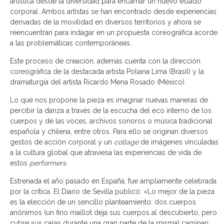
artística desde la diversidad para encarnar un nuevo estado
corporal. Ambos artistas se han encontrado desde experiencias
derivadas de la movilidad en diversos territorios y ahora se
reencuentran para indagar en un propuesta coreográfica acorde
a las problemáticas contemporáneas.
Este proceso de creación, además cuenta con la dirección
coreográfica de la destacada artista Poliana Lima (Brasil) y la
dramaturgia del artista Ricardo Mena Rosado (México).
Lo que nos propone la pieza es imaginar nuevas maneras de
percibir la danza a través de la escucha del eco interno de los
cuerpos y de las voces, archivos sonoros o música tradicional
española y chilena, entre otros. Para ello se originan diversos
gestos de acción corporal y un
collage
de imágenes vinculadas
a la cultura global que atraviesa las experiencias de vida de
estos
performers
.
Estrenada el año pasado en España, fue ampliamente celebrada
por la crítica. El Diario de Sevilla publicó: «Lo mejor de la pieza
es la elección de un sencillo planteamiento: dos cuerpos
anónimos (un fino maillot deja sus cuerpos al descubierto, pero
cubre sus caras durante una gran parte de la misma) caminan,