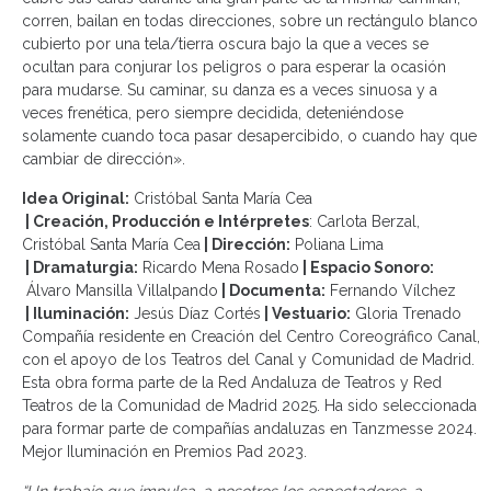
corren, bailan en todas direcciones, sobre un rectángulo blanco
cubierto por una tela/tierra oscura bajo la que a veces se
ocultan para conjurar los peligros o para esperar la ocasión
para mudarse. Su caminar, su danza es a veces sinuosa y a
veces frenética, pero siempre decidida, deteniéndose
solamente cuando toca pasar desapercibido, o cuando hay que
cambiar de dirección».
Idea Original:
Cristóbal Santa María Cea
| Creación, Producción e Intérpretes
: Carlota Berzal,
Cristóbal Santa María Cea
| Dirección:
Poliana Lima
| Dramaturgia:
Ricardo Mena Rosado
| Espacio Sonoro:
Álvaro Mansilla Villalpando
| Documenta:
Fernando Vílchez
| Iluminación:
Jesús Díaz Cortés
| Vestuario:
Gloria Trenado
Compañía residente en Creación del Centro Coreográfico Canal,
con el apoyo de los Teatros del Canal y Comunidad de Madrid.
Esta obra forma parte de la Red Andaluza de Teatros y Red
Teatros de la Comunidad de Madrid 2025. Ha sido seleccionada
para formar parte de compañías andaluzas en Tanzmesse 2024.
Mejor Iluminación en Premios Pad 2023.