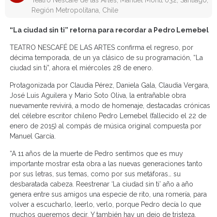
Teatro Nescafé de las Artes, Manuel Montt 032, Santiago,
Región Metropolitana, Chile
“La ciudad sin ti” retorna para recordar a Pedro Lemebel
TEATRO NESCAFÉ DE LAS ARTES confirma el regreso, por
décima temporada, de un ya clásico de su programación, “La
ciudad sin ti”, ahora el miércoles 28 de enero.
Protagonizada por Claudia Pérez, Daniela Gala, Claudia Vergara,
José Luis Aguilera y Mario Soto Oliva, la entrañable obra
nuevamente revivirá, a modo de homenaje, destacadas crónicas
del célebre escritor chileno Pedro Lemebel (fallecido el 22 de
enero de 2015) al compás de música original compuesta por
Manuel García.
“A 11 años de la muerte de Pedro sentimos que es muy
importante mostrar esta obra a las nuevas generaciones tanto
por sus letras, sus temas, como por sus metáforas… su
desbaratada cabeza. Reestrenar ‘La ciudad sin ti’ año a año
genera entre sus amigos una especie de rito, una romería, para
volver a escucharlo, leerlo, verlo, porque Pedro decía lo que
muchos queremos decir. Y también hay un dejo de tristeza,