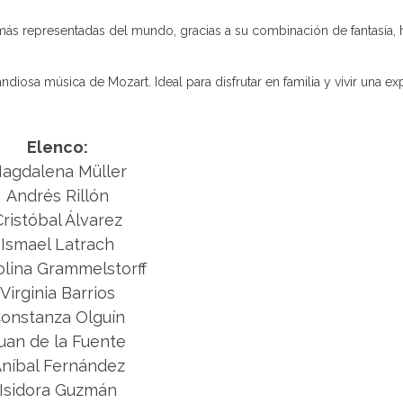
 más representadas del mundo, gracias a su combinación de fantasía,
iosa música de Mozart. Ideal para disfrutar en familia y vivir una ex
Elenco:
agdalena Müller
Andrés Rillón
Cristóbal Álvarez
Ismael Latrach
olina Grammelstorff
Virginia Barrios
onstanza Olguín
uan de la Fuente
níbal Fernández
Isidora Guzmán