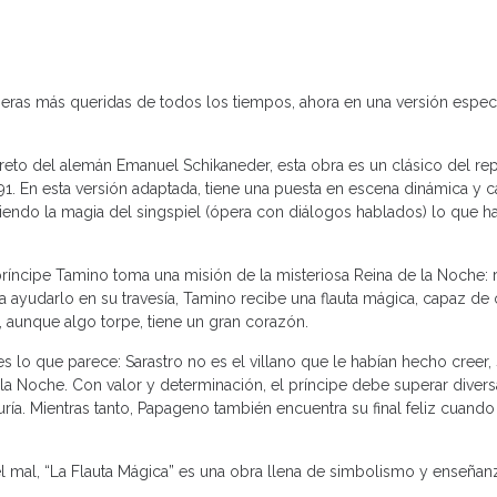
peras más queridas de todos los tiempos, ahora en una versión especi
eto del alemán Emanuel Schikaneder, esta obra es un clásico del rep
1. En esta versión adaptada, tiene una puesta en escena dinámica y c
eniendo la magia del singspiel (ópera con diálogos hablados) lo que h
príncipe Tamino toma una misión de la misteriosa Reina de la Noche: re
 ayudarlo en su travesía, Tamino recibe una flauta mágica, capaz de o
 aunque algo torpe, tiene un gran corazón.
 lo que parece: Sarastro no es el villano que le habían hecho creer,
la Noche. Con valor y determinación, el príncipe debe superar diver
ía. Mientras tanto, Papageno también encuentra su final feliz cuando
 el mal, “La Flauta Mágica” es una obra llena de simbolismo y enseñan