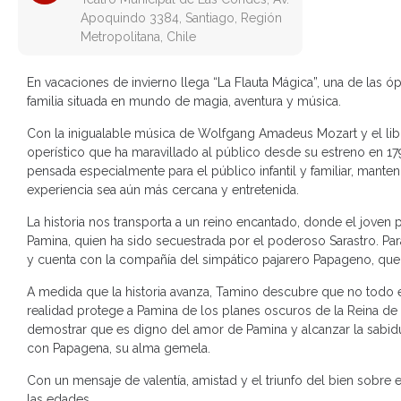
Apoquindo 3384, Santiago, Región
Metropolitana, Chile
En vacaciones de invierno llega “La Flauta Mágica”, una de las ó
familia situada en mundo de magia, aventura y música.
Con la inigualable música de Wolfgang Amadeus Mozart y el libr
operístico que ha maravillado al público desde su estreno en 179
pensada especialmente para el público infantil y familiar, mant
experiencia sea aún más cercana y entretenida.
La historia nos transporta a un reino encantado, donde el joven 
Pamina, quien ha sido secuestrada por el poderoso Sarastro. Para
y cuenta con la compañía del simpático pajarero Papageno, que,
A medida que la historia avanza, Tamino descubre que no todo es
realidad protege a Pamina de los planes oscuros de la Reina de 
demostrar que es digno del amor de Pamina y alcanzar la sabidur
con Papagena, su alma gemela.
Con un mensaje de valentía, amistad y el triunfo del bien sobre
las edades.