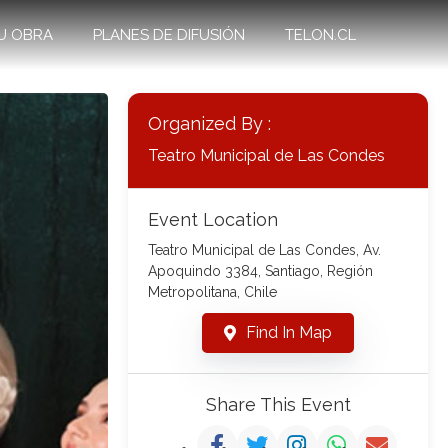
U OBRA
PLANES DE DIFUSIÓN
TELON.CL
Organized By :
Teatro Municipal de Las Condes
Event Location
Teatro Municipal de Las Condes, Av.
Apoquindo 3384, Santiago, Región
Metropolitana, Chile
Find In Map
Share This Event