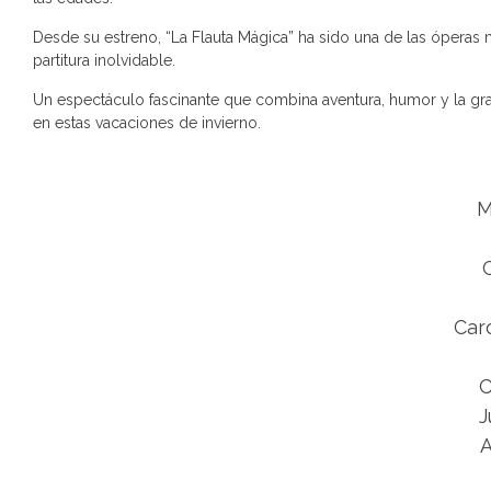
Desde su estreno, “La Flauta Mágica” ha sido una de las óperas
partitura inolvidable.
Un espectáculo fascinante que combina aventura, humor y la grand
en estas vacaciones de invierno.
M
Car
C
J
A