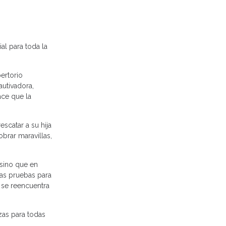
al para toda la
ertorio
autivadora,
ace que la
scatar a su hija
brar maravillas,
 sino que en
sas pruebas para
 se reencuentra
zas para todas