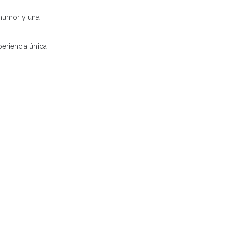
 humor y una
periencia única