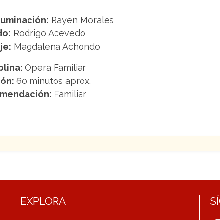
luminación:
Rayen Morales
do:
Rodrigo Acevedo
je:
Magdalena Achondo
plina:
Opera Familiar
ión:
60 minutos aprox.
mendación:
Familiar
EXPLORA
S