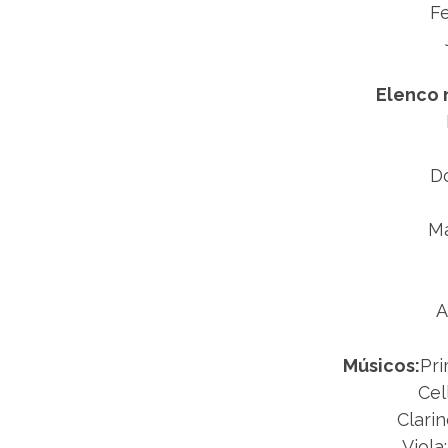
F
Elenco 
D
Ma
A
Músicos:
Pri
Cel
Clarin
Viola