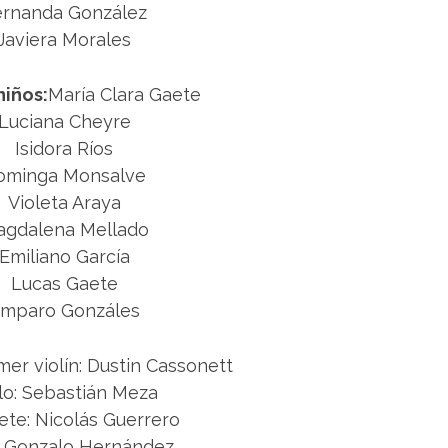
ernanda González
Javiera Morales
niños:
María Clara Gaete
Luciana Cheyre
Isidora Ríos
ominga Monsalve
Violeta Araya
gdalena Mellado
Emiliano García
Lucas Gaete
mparo Gonzáles
mer violín: Dustin Cassonett
lo: Sebastián Meza
ete: Nicolás Guerrero
: Gonzalo Hernández