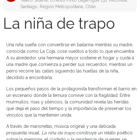
Teatro Sidarte, Ernesto Pinto Lagarrigue 131, Recoleta,
Santiago, Región Metropolitana, Chile
La niña de trapo
Una niña sueña con convertirse en bailarina mientras su madre,
conocida como La Coja, cose vuelitos a todo lo que encuentra.
A su alrededor, una hermana mayor sostiene el hogar y cuida a
una madre que comienza a perder sus recuerdos, mientras un
perro recorre las calles siguiendo las huellas de la niña,
decidido a encontrarla.
Los pequeños pasos de la protagonista transforman el barrio en
un escenario donde la ternura convive con la fragilidad. Entre
murmullos, risas y silencios, la comunidad revela las heridas
que deja el paso del tiempo y la importancia de preservar los
vínculos que la mantienen unida.
A través de marionetas, música original y una delicada
propuesta visual,
La niña de trapo
construye un relato poético
sobre la memoria, el cuidado y la resistencia de quienes se