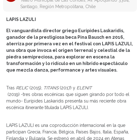
Teatro Municipal de Las Condes, Av. Apoquindo 3384,
Santiago, Región Metropolitana, Chile
L
APIS LAZULI
El vanguardista director griego Eurípides Laskaridis,
ganador de la prestigiosa beca Pina Bausch en 2016,
aterriza por primera vez en el festival con LAPIS LAZULI,
una obra que invoca el origen terrenal y celestial de la
piedra semipreciosa, para explorar en escena la
transformación y lo ridículo en un híbrido espectáculo
que mezcla danza, performance y artes visuales.
Tras
RELIC
(2015),
TITANS
(2017) y
ELENIT
(2019) -tres obras escénicas que siguen girando por todo el
mundo- Eurípides Laskaridis presenta su más reciente obra
escénica itinerante titulada LAPIS LAZULI.
LAPIS LAZULI es una coproducción internacional en la que
participan Grecia, Francia, Bélgica, Países Bajos, Italia, España,
Finlandia y Bulgaria. Se estrenó en abril de 2024 en Atenas