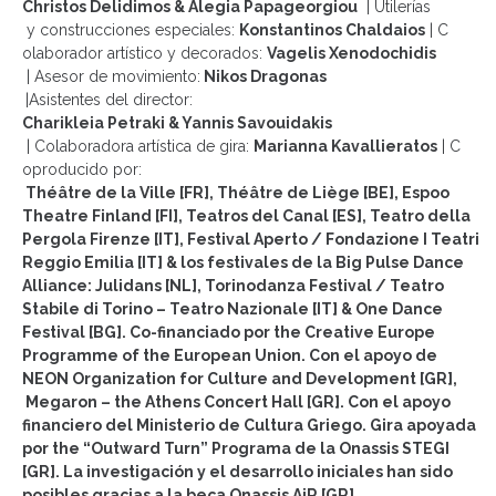
Christos Delidimos & Alegia Papageorgiou
| Utilerías
y construcciones especiales:
Konstantinos Chaldaios
| C
olaborador artístico y decorados:
Vagelis Xenodochidis
| Asesor de movimiento:
Nikos Dragonas
|Asistentes del director:
Charikleia Petraki & Yannis Savouidakis
| Colaboradora artística de gira:
Marianna Kavallieratos
|
C
oproducido por:
Théâtre de la Ville [FR], Théâtre de Liège [BE], Espoo
Theatre Finland [FI], Teatros del Canal [ES], Teatro della
Pergola Firenze [IT], Festival Aperto / Fondazione I Teatri
Reggio Emilia [IT] & los festivales de la Big Pulse Dance
Alliance: Julidans [NL], Torinodanza Festival / Teatro
Stabile di Torino – Teatro Nazionale [IT] & One Dance
Festival [BG]. Co-financiado por the Creative Europe
Programme of the European Union. Con el apoyo de
NEON Organization for Culture and Development [GR],
Megaron – the Athens Concert Hall [GR]. Con el apoyo
financiero del Ministerio de Cultura Griego. Gira apoyada
por the “Outward Turn” Programa de la Onassis STEGI
[GR]. La investigación y el desarrollo iniciales han sido
posibles gracias a la beca Onassis AiR [GR].