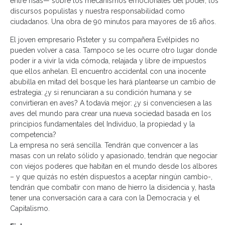
entre risas— sobre los mecanismos emocionales del poder, los
discursos populistas y nuestra responsabilidad como
ciudadanos. Una obra de 90 minutos para mayores de 16 años.
El joven empresario Pisteter y su compañera Evélpides no
pueden volver a casa. Tampoco se les ocurre otro lugar donde
poder ir a vivir la vida cómoda, relajada y libre de impuestos
que ellos anhelan. El encuentro accidental con una inocente
abubilla en mitad del bosque les hará plantearse un cambio de
estrategia: ¿y si renunciaran a su condición humana y se
convirtieran en aves? A todavía mejor: ¿y si convenciesen a las
aves del mundo para crear una nueva sociedad basada en los
principios fundamentales del Individuo, la propiedad y la
competencia?
La empresa no será sencilla. Tendrán que convencer a las
masas con un relato sólido y apasionado, tendrán que negociar
con viejos poderes que habitan en el mundo desde los albores
– y que quizás no estén dispuestos a aceptar ningún cambio-,
tendrán que combatir con mano de hierro la disidencia y, hasta
tener una conversación cara a cara con la Democracia y el
Capitalismo.