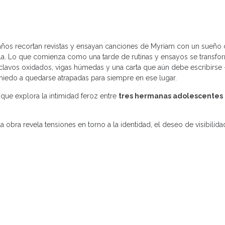
 años recortan revistas y ensayan canciones de Myriam con un sueño c
dola. Lo que comienza como una tarde de rutinas y ensayos se transfo
e clavos oxidados, vigas húmedas y una carta que aún debe escribirse
 miedo a quedarse atrapadas para siempre en ese lugar.
ue explora la intimidad feroz entre
tres hermanas adolescentes
 la obra revela tensiones en torno a la identidad, el deseo de visibilid