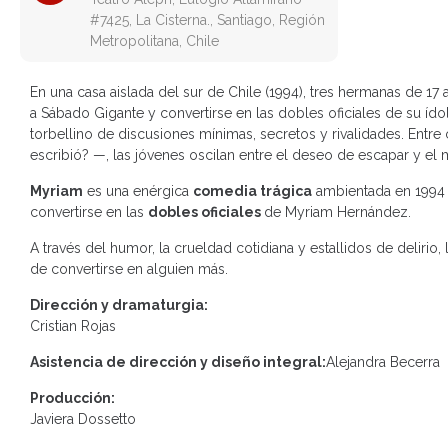
#7425, La Cisterna., Santiago, Región
Metropolitana, Chile
En una casa aislada del sur de Chile (1994), tres hermanas de 17
a Sábado Gigante y convertirse en las dobles oficiales de su í
torbellino de discusiones mínimas, secretos y rivalidades. Entr
escribió? —, las jóvenes oscilan entre el deseo de escapar y el
Myriam
es una enérgica
comedia trágica
ambientada en 1994 q
convertirse en las
dobles oficiales
de Myriam Hernández.
A través del humor, la crueldad cotidiana y estallidos de delirio,
de convertirse en alguien más.
Dirección y dramaturgia:
Cristian Rojas
Asistencia de dirección y diseño integral:
Alejandra Becerra
Producción:
Javiera Dossetto