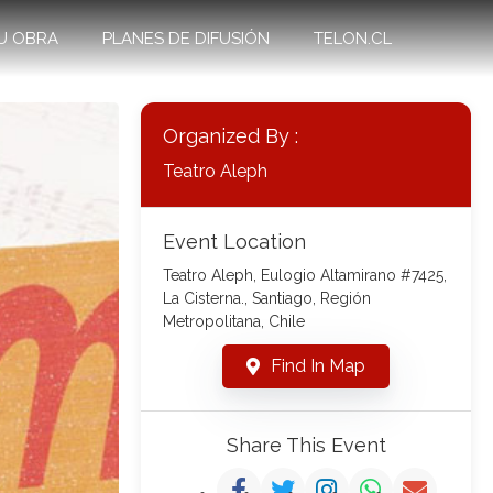
U OBRA
PLANES DE DIFUSIÓN
TELON.CL
Organized By :
Teatro Aleph
Event Location
Teatro Aleph, Eulogio Altamirano #7425,
La Cisterna., Santiago, Región
Metropolitana, Chile
Find In Map
Share This Event