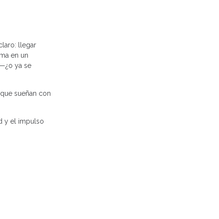
laro: llegar
rma en un
 —¿o ya se
que sueñan con
ad y el impulso