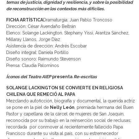
temas de justicia, dignidad y resiliencia, y sobre la posibilidad
de reconstrucción en los contextos más difíciles.
FICHA ARTÍSTICA
Dramaturgia: Juan Pablo Troncoso
Dirección: César Avendaño Beltrán
Elenco: Solange Lackington. Stephany Yissi, Arantza Sánchez,
Millaray Llanos, Jorge Díaz
Asistencia de dirección: Andrés Escobar
Diseño integral: Daniela Portillo
Diseño sonoro: Raimundo Stevenson
Prensa: Claudia Palominos
Íconos del Teatro AIEP
presenta
Re-escritas
SOLANGE LACKINGTON SE CONVIERTE EN RELIGIOSA
CHILENA QUE REMECIÓ AL PAPA
Mezclando autoficción, biografía y documental, la querida actriz
se pone en la piel de
Nelly León
, premiada hermana del Buen
Pastor y capellana de la cárcel de mujeres de San Joaquín,
reconocida por su trabajo en la reinserción social de reclusas;
recordada por conmover al recientemente fallecido Papa
Francisco durante su visita al país, con su estremecedor