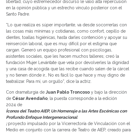
libertad, cuyo estremecedor discurso le valió alta repercusión
en la opinión pública y un estrecho vínculo posterior con el
Santo Padre.
“Lo que realiza es súper importante, va desde socorrerlas con
las cosas más mínimas y cotidianas, como confort, cepillo de
dientes, toallas higiénicas, hasta darles contención y apoyar su
reinserción laboral, que es muy difícil por el estigma que
cargan. Generó un equipo profesional con psicólogas,
asistentes sociales, que les hacen muchos talleres; creó la
fundación Mujer Levántate que vela por devolverles la dignidad
y una casa de acogida que las recibe cuando salen de la cárcel
y no tienen dónde ir… No es fácil lo que hace y muy digno de
teatralizar. Para mí, un orgullo”, dice la actriz.
Con dramaturgia de
Juan Pablo Troncoso
y bajo la dirección
de
César Avendaño
, la puesta corresponde a la edición
2024 de
Íconos del Teatro AIEP, Un Homenaje a las Artes Escénicas con
Profundo Enfoque Intergeneracional
;
proyecto impulsado por la Vicerrectoría de Vinculación con el
Medio en conjunto con la carrera de Teatro de AIEP, creado para