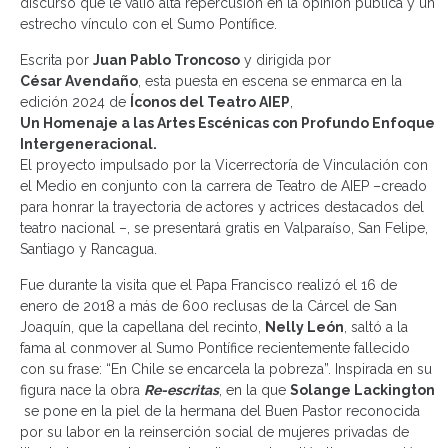
discurso que le valió alta repercusión en la opinión pública y un
estrecho vínculo con el Sumo Pontífice.
Escrita por
Juan Pablo Troncoso
y dirigida por
César Avendaño
, esta puesta en escena se enmarca en la
edición 2024 de
Íconos del Teatro AIEP
,
Un Homenaje a las Artes Escénicas con Profundo Enfoque
Intergeneracional.
El proyecto impulsado por la Vicerrectoría de Vinculación con
el Medio en conjunto con la carrera de Teatro de AIEP –creado
para honrar la trayectoria de actores y actrices destacados del
teatro nacional –, se presentará gratis en Valparaíso, San Felipe,
Santiago y Rancagua.
Fue durante la visita que el Papa Francisco realizó el 16 de
enero de 2018 a más de 600 reclusas de la Cárcel de San
Joaquín, que la capellana del recinto,
Nelly León
, saltó a la
fama al conmover al Sumo Pontífice recientemente fallecido
con su frase: “En Chile se encarcela la pobreza”. Inspirada en su
figura nace la obra
Re-escritas
, en la que
Solange Lackington
se pone en la piel de la hermana del Buen Pastor reconocida
por su labor en la reinserción social de mujeres privadas de