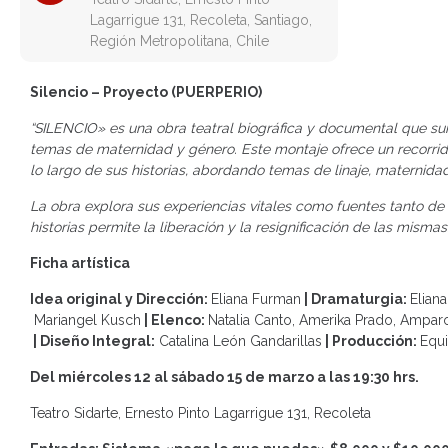
Lagarrigue 131, Recoleta, Santiago,
Región Metropolitana, Chile
Silencio – Proyecto (PUERPERIO)
“SILENCIO» es una obra teatral biográfica y documental que sur
temas de maternidad y género. Este montaje ofrece un recorrido
lo largo de sus historias, abordando temas de linaje, maternidad
La obra explora sus experiencias vitales como fuentes tanto de
historias permite la liberación y la resignificación de las mismas
Ficha artística
Idea original y Dirección:
Eliana Furman
| Dramaturgia:
Elian
Mariangel Kusch
| Elenco:
Natalia Canto, Amerika Prado, Amparo
| Diseño Integral:
Catalina León Gandarillas
| Producción:
Equi
Del miércoles 12 al sábado 15 de marzo a las 19:30 hrs.
Teatro Sidarte, Ernesto Pinto Lagarrigue 131, Recoleta