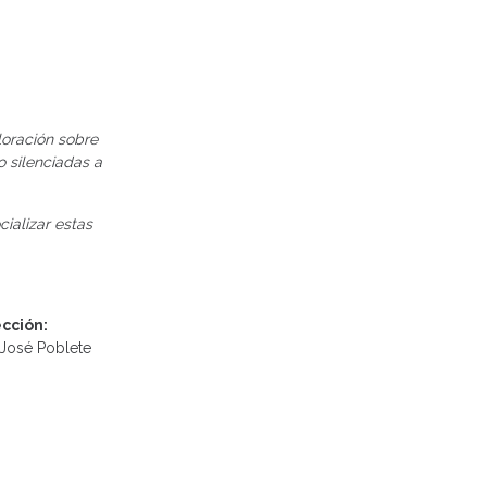
loración sobre
o silenciadas a
ializar estas
ección:
 José Poblete