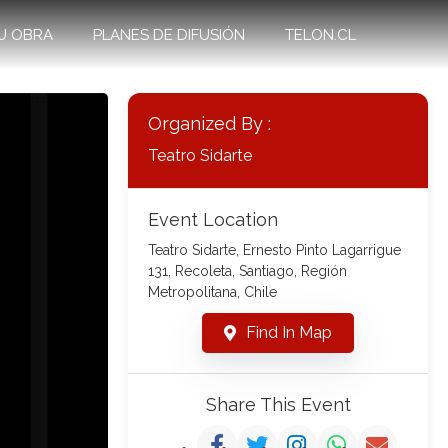
U OBRA
PLANES DE DIFUSIÓN
TELON.CL
Organized By :
Teatro Sidarte
Event Location
Teatro Sidarte, Ernesto Pinto Lagarrigue
131, Recoleta, Santiago, Región
Metropolitana, Chile
Find In Map
Share This Event