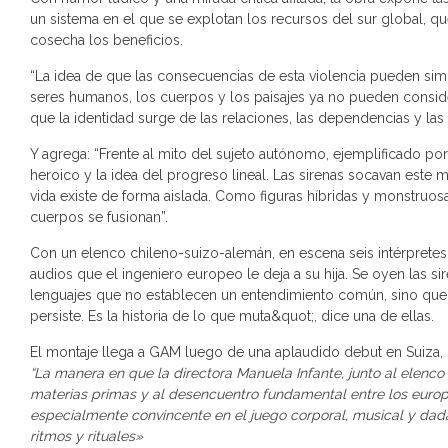
un sistema en el que se explotan los recursos del sur global, qu
cosecha los beneficios.
“La idea de que las consecuencias de esta violencia pueden simp
seres humanos, los cuerpos y los paisajes ya no pueden consid
que la identidad surge de las relaciones, las dependencias y las i
Y agrega: “Frente al mito del sujeto autónomo, ejemplificado por
heroico y la idea del progreso lineal. Las sirenas socavan est
vida existe de forma aislada. Como figuras híbridas y monstruosa
cuerpos se fusionan”.
Con un elenco chileno-suizo-alemán, en escena seis intérprete
audios que el ingeniero europeo le deja a su hija. Se oyen las si
lenguajes que no establecen un entendimiento común, sino que se
persiste. Es la historia de lo que muta&quot;, dice una de ellas.
El montaje llega a GAM luego de una aplaudido debut en Suiza, 
“La manera en que la directora Manuela Infante, junto al elenco 
materias primas y al desencuentro fundamental entre los europe
especialmente convincente en el juego corporal, musical y dadaí
ritmos y rituales»