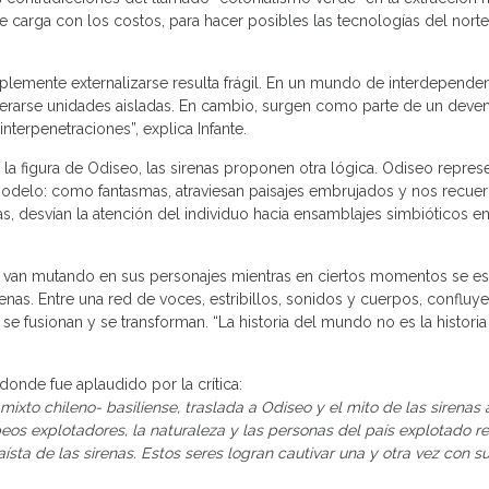
e carga con los costos, para hacer posibles las tecnologías del norte
lemente externalizarse resulta frágil. En un mundo de interdependenc
erarse unidades aisladas. En cambio, surgen como parte de un deveni
nterpenetraciones”, explica Infante.
 la figura de Odiseo, las sirenas proponen otra lógica. Odiseo represe
e modelo: como fantasmas, atraviesan paisajes embrujados y nos recu
s, desvían la atención del individuo hacia ensamblajes simbióticos en
s van mutando en sus personajes mientras en ciertos momentos se e
renas. Entre una red de voces, estribillos, sonidos y cuerpos, confluy
 fusionan y se transforman. “La historia del mundo no es la historia
donde fue aplaudido por la crítica:
mixto chileno- basiliense, traslada a Odiseo y el mito de las sirenas
os explotadores, la naturaleza y las personas del país explotado re
sta de las sirenas. Estos seres logran cautivar una y otra vez con s