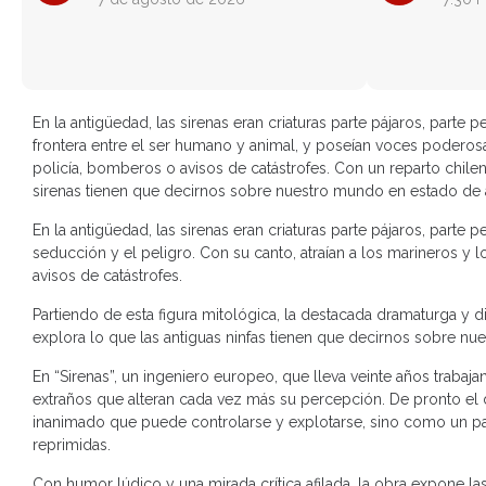
En la antigüedad, las sirenas eran criaturas parte pájaros, parte
frontera entre el ser humano y animal, y poseían voces poderosa
policía, bomberos o avisos de catástrofes. Con un reparto chilen
sirenas tienen que decirnos sobre nuestro mundo en estado de 
En la antigüedad, las sirenas eran criaturas parte pájaros, parte 
seducción y el peligro. Con su canto, atraían a los marineros y 
avisos de catástrofes.
Partiendo de esta figura mitológica, la destacada dramaturga y dir
explora lo que las antiguas ninfas tienen que decirnos sobre nu
En “Sirenas”, un ingeniero europeo, que lleva veinte años trabaj
extraños que alteran cada vez más su percepción. De pronto el 
inanimado que puede controlarse y explotarse, sino como un pais
reprimidas.
Con humor lúdico y una mirada crítica afilada, la obra expone la