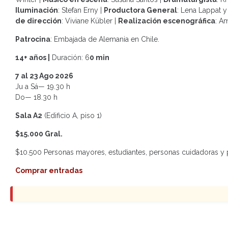
Iluminación
: Stefan Erny |
Productora General
: Lena Lappat y
de dirección
: Viviane Kübler |
Realización escenográfica
: A
Patrocina
: Embajada de Alemania en Chile.
14+ años |
Duración: 6
0 min
7 al 23 Ago 2026
Ju a Sá— 19.30 h
Do— 18.30 h
Sala A2
(Edificio A, piso 1)
$15.000 Gral.
$10.500 Personas mayores, estudiantes, personas cuidadoras y
Comprar entradas