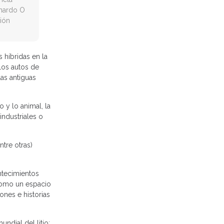
rnardo O
gión
 híbridas en la
los autos de
las antiguas
o y lo animal, la
industriales o
ntre otras)
ntecimientos
 como un espacio
ones e historias
ndial del litio: