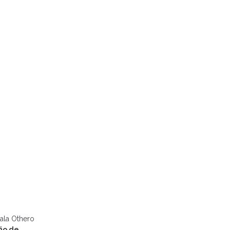
Gala Othero
ño de