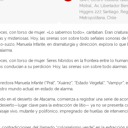
Mistral., Av. Libertador Be
Higgins 227, Santiago, Re
Metropolitana, Chile
 peces, con torso de mujer. «Lo sabemos todo», cantaban. Eran criaturas
s y misteriosas. Hoy, las sirenas son sobre todo señales sonoras de 
o-suizo, Manuela Infante, en dramaturgia y dirección, explora lo que 
alarma.
peces, con torso de mujer. Seres híbridos en la frontera entre lo human
los conducían a su perdición. Hoy, las sirenas son sobre todo alarmas 
ectora Manuela Infante (“Prat”, “Xuárez”, “Estado Vegetal”, “Vampyr”, e
estro mundo actual en estado de alarma.
ando en el desierto de Atacama, comienza a registrar una serie de aco
desierto—lugar clave para la extracción de litio— ya no se presenta
aje vivo, mutante y polifónico, impregnado de huellas de intervenci
s contradicciones del llamado “colonialismo verde” en la extracción mu