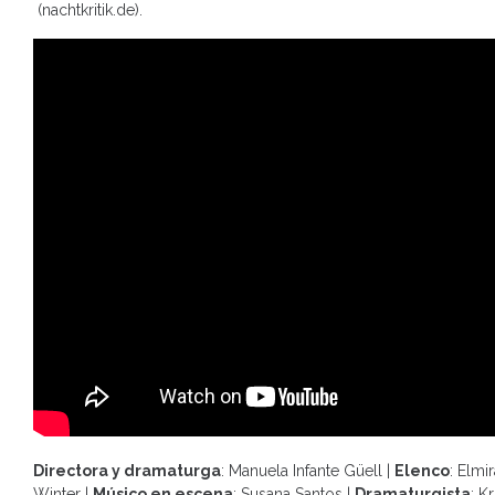
(nachtkritik.de).
Directora y dramaturga
: Manuela Infante Güell |
Elenco
: Elmi
Winter |
Músico en escena
: Susana Santos |
Dramaturgista
: K