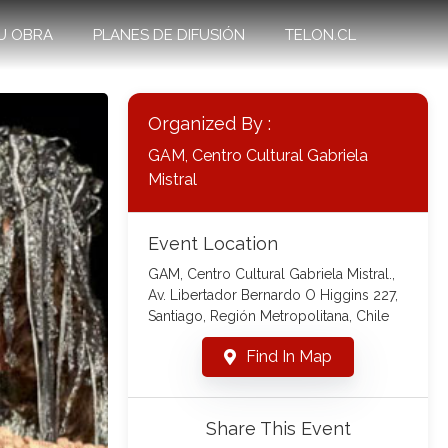
U OBRA
PLANES DE DIFUSIÓN
TELON.CL
Organized By :
GAM, Centro Cultural Gabriela
Mistral
Event Location
GAM, Centro Cultural Gabriela Mistral.,
Av. Libertador Bernardo O Higgins 227,
Santiago, Región Metropolitana, Chile
Find In Map
Share This Event