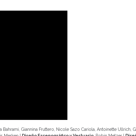
ra Bahrami, Giannina Fruttero, Nicole Sazo Cariola, Antoinette Ullrich, 
ris Merken |
Diseño Escenográfico y Vestuario
: Robin Metzer |
Dise