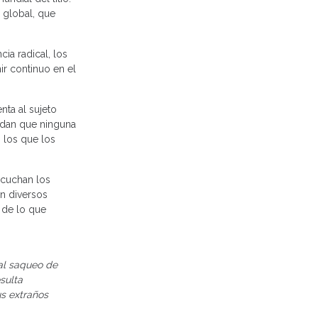
 global, que
ia radical, los
r continuo en el
nta al sujeto
erdan que ninguna
 los que los
scuchan los
en diversos
 de lo que
 al saqueo de
sulta
us extraños