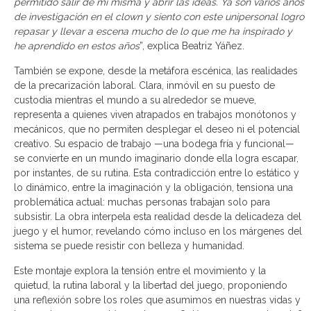
permitido salir de mí misma y abrir las ideas. Ya son varios años
de investigación en el clown y siento con este unipersonal logro
repasar y llevar a escena mucho de lo que me ha inspirado y
he aprendido en estos años
”, explica Beatriz Yáñez.
También se expone, desde la metáfora escénica, las realidades
de la precarización laboral. Clara, inmóvil en su puesto de
custodia mientras el mundo a su alrededor se mueve,
representa a quienes viven atrapados en trabajos monótonos y
mecánicos, que no permiten desplegar el deseo ni el potencial
creativo. Su espacio de trabajo —una bodega fría y funcional—
se convierte en un mundo imaginario donde ella logra escapar,
por instantes, de su rutina. Esta contradicción entre lo estático y
lo dinámico, entre la imaginación y la obligación, tensiona una
problemática actual: muchas personas trabajan solo para
subsistir. La obra interpela esta realidad desde la delicadeza del
juego y el humor, revelando cómo incluso en los márgenes del
sistema se puede resistir con belleza y humanidad.
Este montaje explora la tensión entre el movimiento y la
quietud, la rutina laboral y la libertad del juego, proponiendo
una reflexión sobre los roles que asumimos en nuestras vidas y