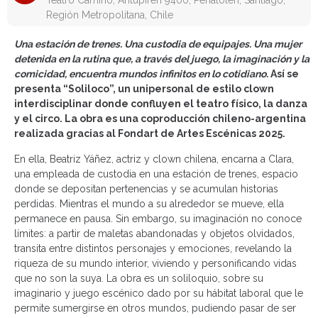
Teatro Camino, Antupirén 9400, Peñalolén, Santiago,
Región Metropolitana, Chile
Una estación de trenes. Una custodia de equipajes. Una mujer
detenida en la rutina que, a través del juego, la imaginación y la
comicidad, encuentra mundos infinitos en lo cotidiano.
Así se
presenta “Soliloco”, un unipersonal de estilo clown
interdisciplinar donde confluyen el teatro físico, la danza
y el circo.
La obra es una coproducción chileno-argentina
realizada gracias al Fondart de Artes Escénicas 2025.
En ella, Beatriz Yáñez, actriz y clown chilena, encarna a Clara,
una empleada de custodia en una estación de trenes, espacio
donde se depositan pertenencias y se acumulan historias
perdidas. Mientras el mundo a su alrededor se mueve, ella
permanece en pausa. Sin embargo, su imaginación no conoce
límites: a partir de maletas abandonadas y objetos olvidados,
transita entre distintos personajes y emociones, revelando la
riqueza de su mundo interior, viviendo y personificando vidas
que no son la suya. La obra es un soliloquio, sobre su
imaginario y juego escénico dado por su hábitat laboral que le
permite sumergirse en otros mundos, pudiendo pasar de ser