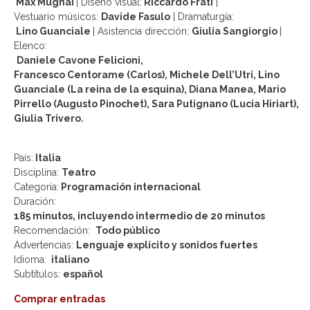
Max Mugnai
|
Diseño visual:
Riccardo Frati
|
Vestuario músicos:
Davide Fasulo
|
Dramaturgía:
Lino Guanciale
|
Asistencia dirección:
Giulia Sangiorgio
|
Elenco:
Daniele Cavone Felicioni,
Francesco Centorame (Carlos), Michele Dell’Utri, Lino
Guanciale (La reina de la esquina), Diana Manea, Mario
Pirrello (Augusto Pinochet), Sara Putignano (Lucia Hiriart),
Giulia Trivero.
País:
Italia
Disciplina:
Teatro
Categoría:
Programación internacional
Duración:
185 minutos, incluyendo intermedio de 20 minutos
Recomendación:
Todo público
Advertencias:
Lenguaje explícito y sonidos fuertes
Idioma:
italiano
Subtítulos
:
e
spañol
Comprar entradas