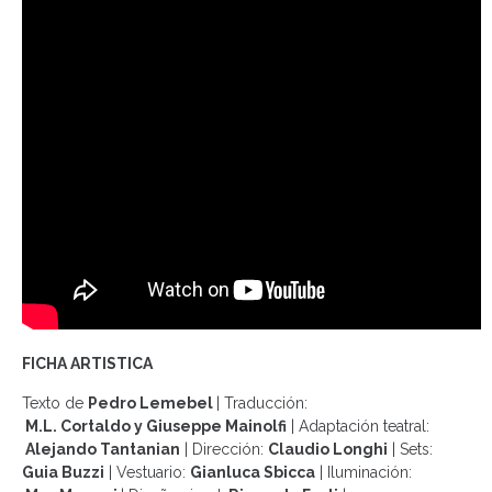
FICHA ARTISTICA
Texto de
Pedro Lemebel
|
Traducción:
M.L. Cortaldo y Giuseppe Mainolfi
|
Adaptación teatral:
Alejando Tantanian
|
Dirección:
Claudio Longhi
|
Sets:
Guia Buzzi
|
Vestuario:
Gianluca Sbicca
|
Iluminación: