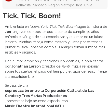
Teatro San Ginés, Mallinkrodt 112, Providencia, Barrio
Bellavista., Santiago, Región Metropolitana, Chile
Tick, Tick, Boom!
Ambientada en Nueva York,
Tick, Tick, Boom!
sigue la historia de
Jon
, un joven compositor que, a punto de cumplir 30 años,
enfrenta el vértigo de sus expectativas y el temor de un futuro
incierto. Mientras trabaja como mesero y lucha por estrenar su
primer musical, observa cómo sus amigos toman rumbos más
estables y seguros.
Con humor, emoción y canciones inolvidables, la obra escrita
por
Jonathan Larson
(creador de
Rent
) invita a reflexionar
sobre los sueños, el paso del tiempo y el valor de resistir frente
a la incertidumbre.
Se trata de una
coproducción entre la Corporación Cultural de Las
Condes y Tres Marías Producciones
, presentada bajo acuerdo especial con
Music Theatre International (MTI)
.