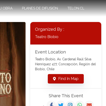
U OBRA
PLANES DE DIFUSIÓN
TELON.CL
Organized By :
Teatro Biobío
Event Location
Teatro Biobío, Av. Cardenal Raúl Silva
Henríquez 477, Concepción, Región del
Biobío, Chile
Find In Map
Share This Event