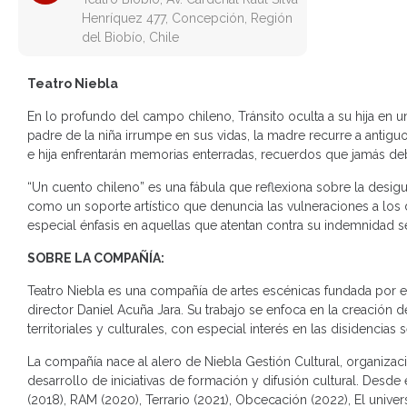
Henríquez 477, Concepción, Región
del Biobío, Chile
Teatro Niebla
En lo profundo del campo chileno, Tránsito oculta a su hija en u
padre de la niña irrumpe en sus vidas, la madre recurre a antig
e hija enfrentarán memorias enterradas, recuerdos que jamás de
“Un cuento chileno” es una fábula que reflexiona sobre la desigu
como un soporte artístico que denuncia las vulneraciones a los
especial énfasis en aquellas que atentan contra su indemnidad s
SOBRE LA COMPAÑÍA:
Teatro Niebla es una compañía de artes escénicas fundada por el
director Daniel Acuña Jara. Su trabajo se enfoca en la creació
territoriales y culturales, con especial interés en las disidenci
La compañía nace al alero de Niebla Gestión Cultural, organizaci
desarrollo de iniciativas de formación y difusión cultural. Des
(2018), RAM (2020), Terrario (2021), Obcecación (2022), El unive