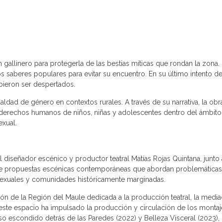
n gallinero para protegerla de las bestias míticas que rondan la zona
uos saberes populares para evitar su encuentro. En su último intento 
bieron ser despertados.
aldad de género en contextos rurales. A través de su narrativa, la obr
 derechos humanos de niños, niñas y adolescentes dentro del ámbito 
exual.
 diseñador escénico y productor teatral Matías Rojas Quintana, junto
n de propuestas escénicas contemporáneas que abordan problemáticas 
as sexuales y comunidades históricamente marginadas.
ón de la Región del Maule dedicada a la producción teatral, la mediaci
de este espacio ha impulsado la producción y circulación de los monta
rso escondido detrás de las Paredes (2022) y Belleza Visceral (2023),