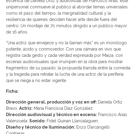
escénica de Daniela Ortiz y audiovisual de Francisco Arias, este
unipersonal conmueve al público al abordar temas universales
como el paso del tiempo, la marginalidad cultural y la
resiliencia de quienes deciden hacer arte desde fuera del
centro. Un montaje de 70 minutos dirigido a un público mayor
de 16 años.
“Una actriz que envejece y no la llaman más” es un monólogo
potente, ácido y conmovedor. Con una cámara en vivo que
registra cada gesto y cada verdad expresada por Maiza, con
escenas audiovisuales que irrumpen en la obra para mostrar
fragmentos de su pasado, la propuesta transita entre la comedia
y la tragedia para retratar la lucha de una actriz de la periferia
que se niega a no estar vigente.
Ficha:
Dirección general, producción y voz en off:
Daniela Ortiz
Bravo.
Actriz:
María Francisca Díaz González.
Dirección audiovisual y técnico en escena:
Francisco Arias
Valenzuela.
Sonido:
Fidel Quinan Llancalaguen.
Diseño y técnico de Iluminación:
Enzo D’arcangelli
Contreras.