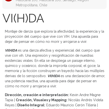
Matucana 100, Matucana 100, Santiago, Región
Metropolitana, Chile
VI(H)DA
Montaje de danza que explora la afectividad, la experiencia y la
proyección del cuerpo que vive con VIH. Una apuesta para
dejar de pensar en cómo no morir y arrojarse a vivir.
VI(H)DA
es una danza afectiva y experiencial del cuerpo que
vive con vih. Una expresión y resignificación de nuestras
existencias virales. En ella se despliega un paisaje interno,
químico y oceánico, donde la impronta corporal, el goce, la
memoria y la ficción construyen un trayecto hacia las múltiples
derivas de lo seropositivo.
VI(H)DA
es una declaración de amor,
una potencia reactiva, una apuesta para dejar de pensar en
cómo no morir y arrojarse a vivir.
Dirección, creación e interpretación:
Kevin Andre Magne
Tapia |
Creación, Visuales y Mapping:
Nicolás Andrés Videla
Reyes |
Diseño Integral:
Eduardo Mauricio Cerón Tillería |