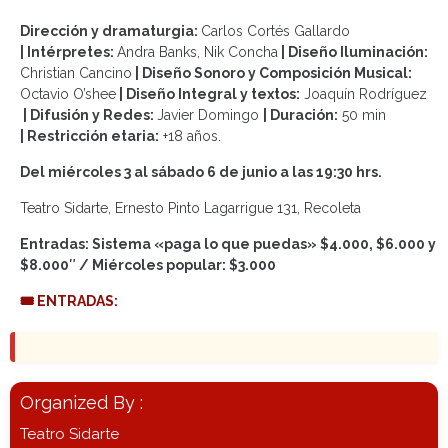
Dirección y dramaturgia:
Carlos Cortés Gallardo
| Intérpretes:
Andra Banks, Nik Concha
| Diseño Iluminación:
Christian Cancino
| Diseño Sonoro y Composición Musical:
Octavio O’shee
| Diseño Integral y textos:
Joaquín Rodríguez
| Difusión y Redes:
Javier Domingo
| Duración:
50 min
| Restricción etaria:
+18 años.
Del miércoles 3 al sábado 6 de junio a las 19:30 hrs.
Teatro Sidarte, Ernesto Pinto Lagarrigue 131, Recoleta
Entradas: Sistema «paga lo que puedas» $4.000, $6.000 y
$8.000″ / Miércoles popular: $3.000
🎟 ENTRADAS:
Organized By :
Teatro Sidarte