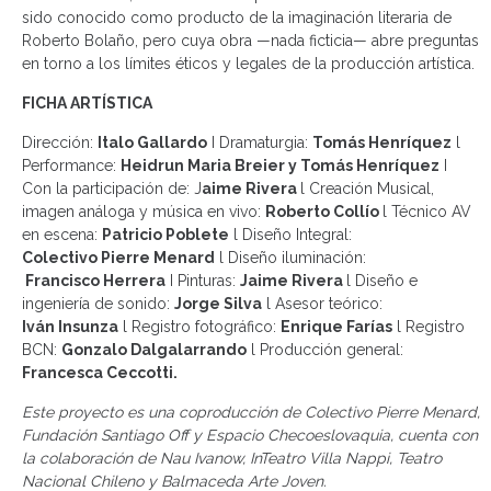
sido conocido como producto de la imaginación literaria de
Roberto Bolaño, pero cuya obra —nada ficticia— abre preguntas
en torno a los límites éticos y legales de la producción artística.
FICHA ARTÍSTICA
Dirección:
Italo Gallardo
I Dramaturgia:
Tomás Henríquez
l
Performance:
Heidrun Maria Breier y Tomás Henríquez
I
Con la participación de: J
aime Rivera
l Creación Musical,
imagen análoga y música en vivo:
Roberto Collío
l Técnico AV
en escena:
Patricio Poblete
l Diseño Integral:
Colectivo Pierre Menard
l Diseño iluminación:
Francisco Herrera
I Pinturas:
Jaime Rivera
l Diseño e
ingeniería de sonido:
Jorge Silva
l Asesor teórico:
Iván Insunza
l Registro fotográfico:
Enrique Farías
l Registro
BCN:
Gonzalo Dalgalarrando
l Producción general:
Francesca Ceccotti.
Este proyecto es una coproducción de Colectivo Pierre Menard,
Fundación Santiago Off y Espacio Checoeslovaquia, cuenta con
la colaboración de Nau Ivanow, InTeatro Villa Nappi, Teatro
Nacional Chileno y Balmaceda Arte Joven.