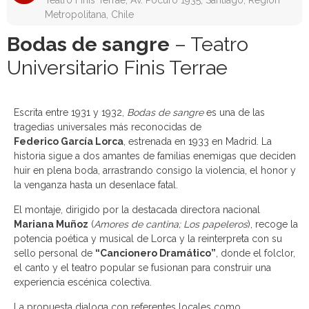
Teatro Finis Terrae, Av. Pocuro 1935, Santiago, Región
Metropolitana, Chile
Bodas de sangre
– Teatro
Universitario Finis Terrae
Escrita entre 1931 y 1932,
Bodas de sangre
es una de las
tragedias universales más reconocidas de
Federico García Lorca
, estrenada en 1933 en Madrid. La
historia sigue a dos amantes de familias enemigas que deciden
huir en plena boda, arrastrando consigo la violencia, el honor y
la venganza hasta un desenlace fatal.
El montaje, dirigido por la destacada directora nacional
Mariana Muñoz
(
Amores de cantina; Los papeleros
), recoge la
potencia poética y musical de Lorca y la reinterpreta con su
sello personal de
“Cancionero Dramático”
, donde el folclor,
el canto y el teatro popular se fusionan para construir una
experiencia escénica colectiva.
La propuesta dialoga con referentes locales como