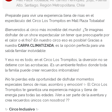
Mall Plaza Tobalaba, Av. Camilo Henríquez 3692, Puente
Alto, Santiago, Región Metropolitana, Chile
¡Prepárate para vivir una experiencia llena de risas en el
espectáculo del Circo Los Trompitos en Mall Plaza Tobalaba!
¡Bienvenidos al circo más increíble del mundo! ¿Te imaginas
disfrutar de un show espectacular sin tener que preocuparte por
el calor o el frío? ¡En nuestro circo eso es posible! Gracias a
nuestra
CARPA CLIMATIZADA
, es la opción perfecta para una
salida familiar inolvidable.
Y eso no es todo, en el Circo Los Trompitos, la diversión no se
detiene con las acrobacias. ¡Es un ambiente festivo donde toda
la familia puede crear recuerdos imborrables!
¡No te pierdas esta oportunidad de disfrutar momentos
especiales llenos de risas, asombro y emoción! ✨ El Circo Los
Trompitos te garantiza una experiencia mágica y llena de
energía para todas las edades. ¡Ven a ser parte de la aventura y
crea recuerdos únicos con nosotros! ??
✨
Circo Inclusivo
✨