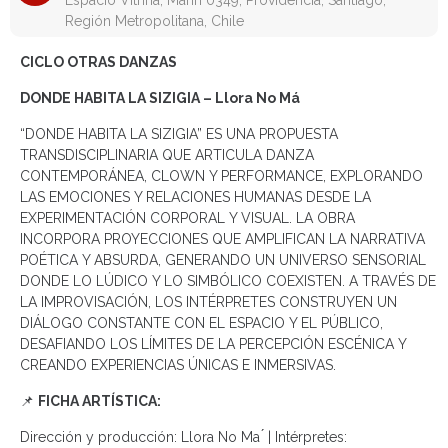
Espacio Vitrina, Marín 0349, Providencia, Santiago,
Región Metropolitana, Chile
CICLO OTRAS DANZAS
DONDE HABITA LA SIZIGIA – Llora No Má
“DONDE HABITA LA SIZIGIA” ES UNA PROPUESTA
TRANSDISCIPLINARIA QUE ARTICULA DANZA
CONTEMPORÁNEA, CLOWN Y PERFORMANCE, EXPLORANDO
LAS EMOCIONES Y RELACIONES HUMANAS DESDE LA
EXPERIMENTACIÓN CORPORAL Y VISUAL. LA OBRA
INCORPORA PROYECCIONES QUE AMPLIFICAN LA NARRATIVA
POÉTICA Y ABSURDA, GENERANDO UN UNIVERSO SENSORIAL
DONDE LO LÚDICO Y LO SIMBÓLICO COEXISTEN. A TRAVÉS DE
LA IMPROVISACIÓN, LOS INTÉRPRETES CONSTRUYEN UN
DIÁLOGO CONSTANTE CON EL ESPACIO Y EL PÚBLICO,
DESAFIANDO LOS LÍMITES DE LA PERCEPCIÓN ESCÉNICA Y
CREANDO EXPERIENCIAS ÚNICAS E INMERSIVAS.
📌
FICHA ARTÍSTICA:
Dirección y producción: Llora No Ma ́ | Intérpretes: