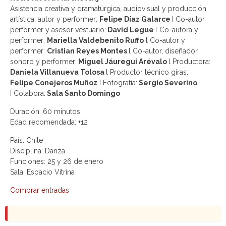
Asistencia creativa y dramatúrgica, audiovisual y producción
artística, autor y performer:
Felipe Díaz Galarce
I Co-autor,
performer y asesor vestuario:
David Legue
l Co-autora y
performer:
Mariella Valdebenito Ruffo
l Co-autor y
performer:
Cristian Reyes Montes
l Co-autor, diseñador
sonoro y performer:
Miguel Jáuregui Arévalo
l Productora:
Daniela Villanueva Tolosa
l Productor técnico giras:
Felipe Conejeros Muñoz
I Fotografía:
Sergio Severino
I
Colabora:
Sala Santo Domingo
Duración: 60 minutos
Edad recomendada:
+12
País: Chile
Disciplina: Danza
Funciones: 25 y 26 de enero
Sala: Espacio Vitrina
Comprar entradas