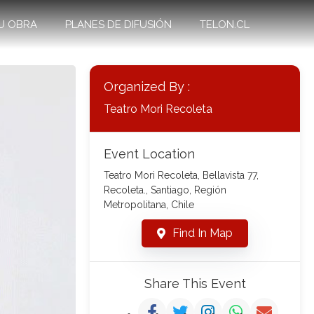
U OBRA
PLANES DE DIFUSIÓN
TELON.CL
Organized By :
Teatro Mori Recoleta
Event Location
Teatro Mori Recoleta, Bellavista 77,
Recoleta., Santiago, Región
Metropolitana, Chile
Find In Map
Share This Event