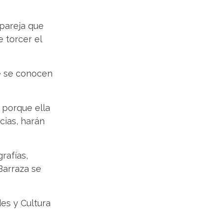
 pareja que
e torcer el
ue se conocen
 porque ella
cias, harán
rafías,
Barraza se
es y Cultura