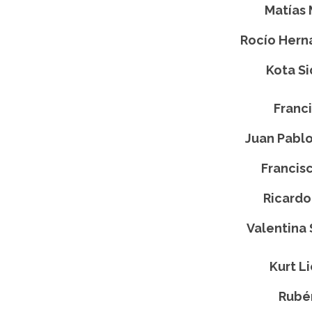
Matías
Rocío Her
Kota S
Franc
Juan Pabl
Franci
Ricardo
Valentina
Kurt L
Rubé