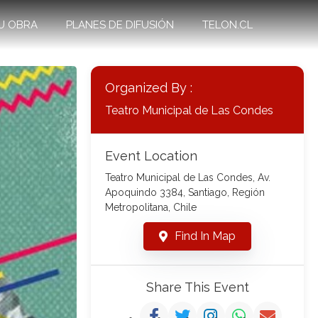
U OBRA
PLANES DE DIFUSIÓN
TELON.CL
Organized By :
Teatro Municipal de Las Condes
Event Location
Teatro Municipal de Las Condes, Av.
Apoquindo 3384, Santiago, Región
Metropolitana, Chile
Find In Map
Share This Event