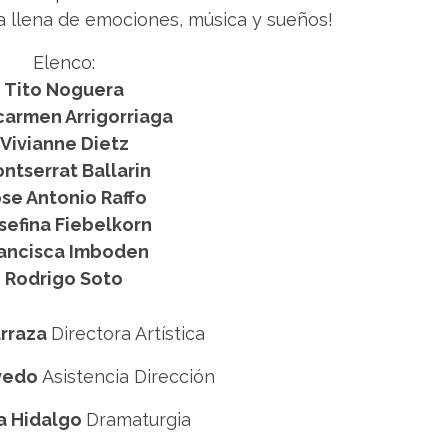
ca llena de emociones, música y sueños!
Elenco:
Tito Noguera
carmen Arrigorriaga
Vivianne Dietz
ntserrat Ballarin
se Antonio Raffo
sefina Fiebelkorn
ancisca Imboden
Rodrigo Soto
arraza
Directora Artística
vedo
Asistencia Dirección
a Hidalgo
Dramaturgia