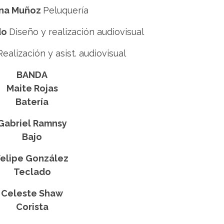
na Muñoz
Peluquería
do
Diseño y realización audiovisual
Realización y asist. audiovisual
BANDA
Maite Rojas
Batería
Gabriel Ramnsy
Bajo
Felipe González
Teclado
Celeste Shaw
Corista