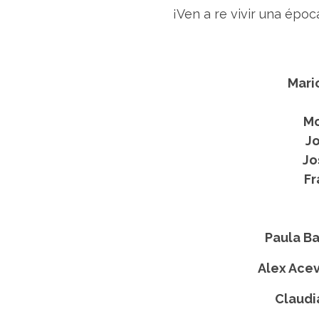
¡Ven a re vivir una épo
Mari
Mo
Jo
Jo
Fr
Paula B
Alex Ace
Claudi