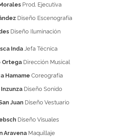
 Morales
Prod. Ejecutiva
nández
Diseño Escenografía
ides
Diseño Iluminación
isca Inda
Jefa Técnica
o Ortega
Dirección Musical
sca Hamame
Coreografía
 Inzunza
Diseño Sonido
 San Juan
Diseño Vestuario
iebsch
Diseño Visuales
n Aravena
Maquillaje