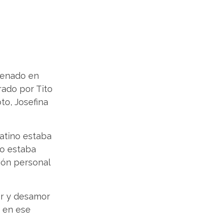
trenado en
rado por Tito
to, Josefina
latino estaba
do estaba
ión personal
mor y desamor
o en ese